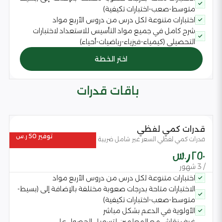
متوسط-صعب-اختبارات تكيفية)
اختبارات متنوعة لكل درس من دروس الأربع مواد
شرح كامل في جميع مواد التأسيس للاستعداد لاختبارات
التحصيلي (كيمياء-فيزياء-رياضيات-أحياء)
اختر الخطة
باقات قدرات
قدرات كمي لفظي
توفير 50 ر.س
قدرات كمي لفظي السعر غير شامل ضريبة القيمة المضافة
250 ر.س
/ 3 شهور
اختبارات متنوعة لكل درس من دروس الأربع مواد
الاختبارات متاحة بدرجات صعوبة مختلفة بالإضافة إلى (بسيط-
متوسط-صعب-اختبارات تكيفية)
الأولوية في الدعم بشكل مباشر
غرف نقاش مع المعلمين لتسهيل الحصول على