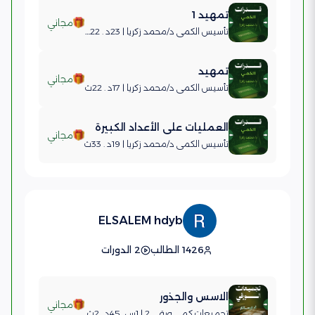
تمهيد 1
مجاني
تأسيس الكمي د/محمد زكريا | 23د . 22ث
تمهيد
مجاني
تأسيس الكمي د/محمد زكريا | 17د . 22ث
العمليات على الأعداد الكبيرة
مجاني
تأسيس الكمي د/محمد زكريا | 19د . 33ث
ELSALEM hdyb
1426 الطالب
2 الدورات
الاسس والجذور
مجاني
تجميعات كمي ورقي 2 | 1س . 45د . 2ث