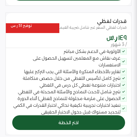
قدرات لفظي
توفير 51 ر.س
قدرات لفظي السعر غير شامل ضريبة القيمة المضافة
149 ر.س
/ 3 شهور
الأولوية في الدعم بشكل مباشر
غرف نقاش مع المعلمين لتسهيل الحصول على
الاستفسارات
تقارير بالأخطاء المتكررة والأسئلة التي يجب التركيز عليها
شرح كامل لتأسيس اللفظي من خلال حصص متكاملة
اختبارات متنوعة تغطي كل درس في اللفظي
شرح شامل لأحدث النماذج والأسئلة المحدثة في اللفظي.
الحصول على ملزمة محلولة للنماذج (لفظي) أثناء الدورة
تنفيذ اختبارات تجريبية تكيفية تحاكي اختبار القدرات في الكمي
لتحديد مستواك قبل دخول الاختبار الحقيقي
اختر الخطة