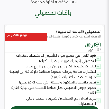
أسعار مخفضة لفترة محدودة
باقات تحصيلي
تحصيلي (الباقة الذهبية)
توفير 200 ر.س
الذهبية السعر غير شامل ضريبة القيمة المضافة
149 ر.س
/ 6 شهور
شرح كامل في جميع مواد التأسيس للاستعداد لاختبارات
التحصيلي (كيمياء-فيزياء-رياضيات-أحياء)
اختبارات متنوعة لكل درس من دروس الأربع مواد
الاختبارات متاحة بدرجات صعوبة مختلفة بالإضافة إلى (بسيط-
متوسط-صعب-اختبارات تكيفية)
تقارير بالأخطاء المتكررة والأسئلة التي يجب التركيز عليها
جميع دروس التأسيس تظل متاحة للطلاب حتى نهاية الفترة
الثانية
غرف نقاش مع المعلمين لتسهيل الحصول على
الاستفسارات