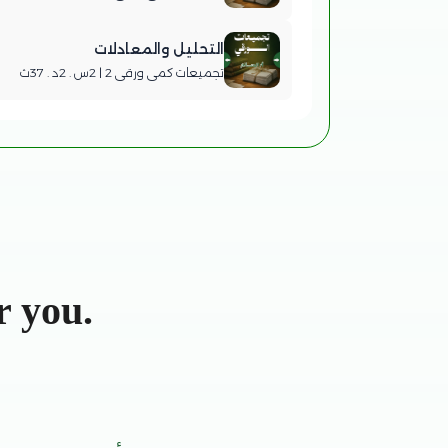
التحليل والمعادلات
تجميعات كمي ورقي 2 | 2س . 2د . 37ث
r you.