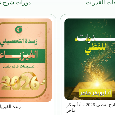
ات للقدرات
دورات شرح ت
نماذج لفظي 2026 - أ/ أبوبكر
زبدة الفيزياء 26
ماهر