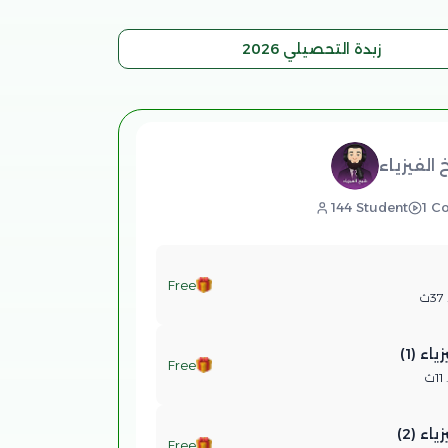
زبدة التحصيلي 2026
الفيزياء
144 Student
1 C
Free
اء (1
Free
اء (2
Free