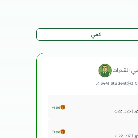
كمي
مي القدرات
3441 Student
3 C
Free
. 22ث
Free
. 22ث