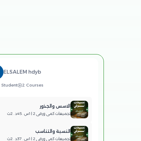
ELSALEM hdyb
 Student
2 Courses
الاسس والجذور
تجميعات كمي ورقي 2 | 1س . 45د . 2ث
النسبة والتناسب
تجميعات كمي ورقي 2 | 1س . 37د . 2ث