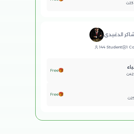
كر الدغيدى
144 Student
1 C
اء
Free
Free