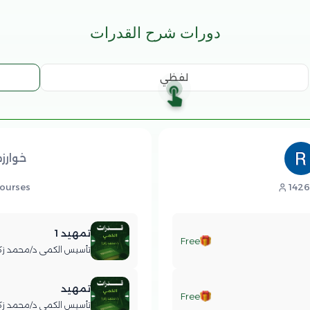
دورات شرح القدرات
لفظي
خوارز
ourses
1426
تمهيد 1
Free
تأسيس الكمي د/محمد زكريا | 23د 
تمهيد
Free
تأسيس الكمي د/محمد زكريا | 17د 